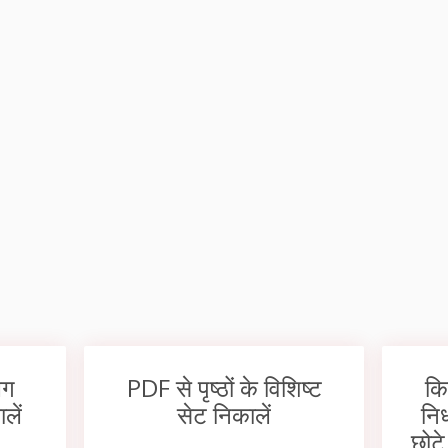
लग
PDF से पृष्ठों के विशिष्ट
कि
लें
सेट निकालें
निर
छोटे