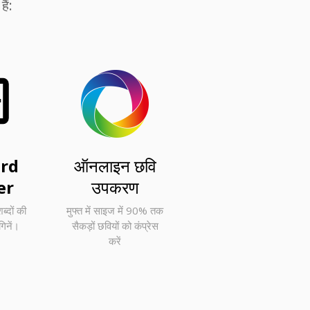
ैं:
rd
ऑनलाइन छवि
er
उपकरण
ब्दों की
मुफ्त में साइज में 90% तक
गिनें।
सैकड़ों छवियों को कंप्रेस
करें