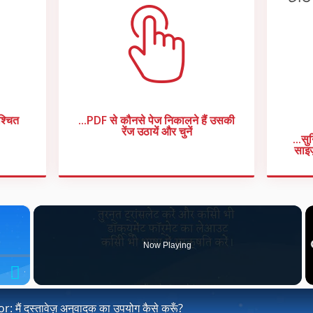
श्चित
...PDF से कौनसे पेज निकालने हैं उसकी
रेंज उठायें और चुनें
...स
साइज़
×
Now Playing
Fullscreen
 मैं दस्तावेज़ अनुवादक का उपयोग कैसे करूँ?