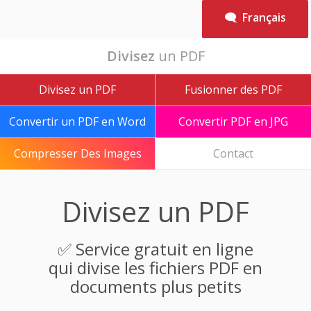
🗨 Français
Divisez
un PDF
Divisez un PDF
Fusionner des PDF
Convertir un PDF en Word
Convertir PDF en JPG
Compresser Des Images
Contact
Divisez un PDF
✅ Service gratuit en ligne
qui divise les fichiers PDF en
documents plus petits