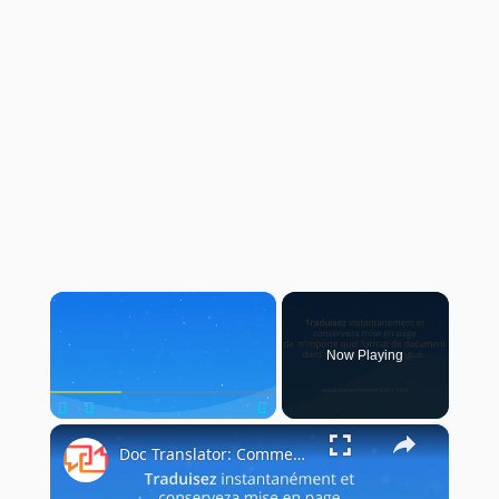
×
Now Playing
×
Play
Unmute
Fullscreen
Doc Translator: Comment utiliser le traducteur de documents?