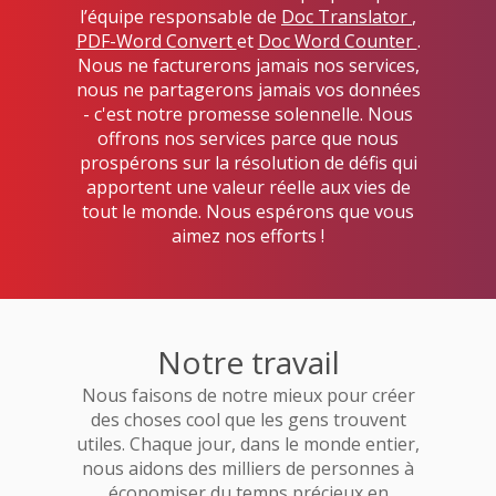
l’équipe responsable de
Doc Translator
,
PDF-Word Convert
et
Doc Word Counter
.
Nous ne facturerons jamais nos services,
nous ne partagerons jamais vos données
- c'est notre promesse solennelle. Nous
offrons nos services parce que nous
prospérons sur la résolution de défis qui
apportent une valeur réelle aux vies de
tout le monde. Nous espérons que vous
aimez nos efforts !
Notre travail
Nous faisons de notre mieux pour créer
des choses cool que les gens trouvent
utiles. Chaque jour, dans le monde entier,
nous aidons des milliers de personnes à
économiser du temps précieux en