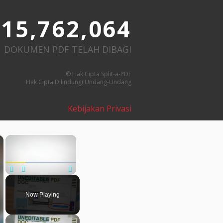
15,762,064
DOKUMEN PDF TELAH DIBAGI
© Hak Cipta Split-a-PDF
Hak Cipta Dilindungi Undang-Undang
Kebijakan Privasi
×
×
Play
Unmute
Fullscreen
Now Playing