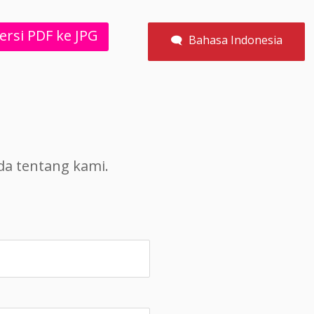
ersi PDF ke JPG
🗨 Bahasa Indonesia
da tentang kami.