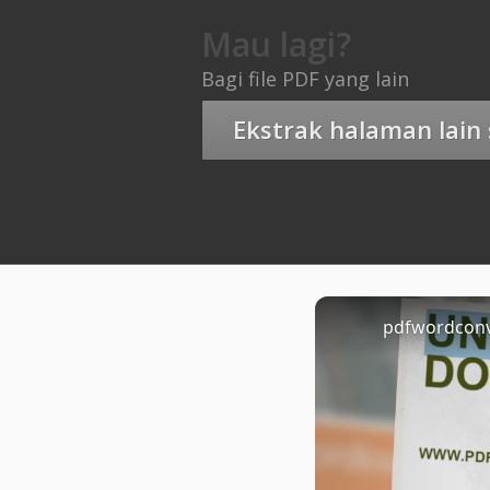
Mau lagi?
Bagi file PDF yang lain
Ekstrak halaman lain
pdfwordcon