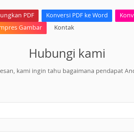
ungkan PDF
Konversi PDF ke Word
Konv
mpres Gambar
Kontak
Hubungi kami
esan, kami ingin tahu bagaimana pendapat An